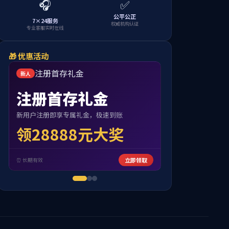
成员及集团总部中层正职、部室