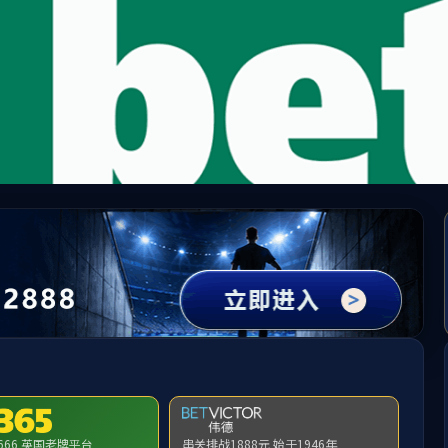
nsion88·明升(中国游)官
信息公开
业务领域
党群工作
ansion88明升集团召开2025年党委理论
来源：
党委办公室
发布时间：
mansion88明升召开
2025
年党委理论学习