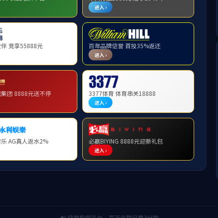
、董事长李胜利主持会议并讲话。在家班子
人参加学习。