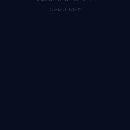
达学习了习近平总书记在中央政治局第二
党的建设工作领导小组关于
“深入贯彻中央
精神以及“云南省曲靖市统计造假、政治生
彻中央八项规定精神学习教育后续工作进行
出
，习近平总书记在中央政治局第二十一
进全面从严治党的坚定决心和鲜明态度。
权力运行、从严监督执纪、履行管党治党责
径，提供了根本遵循。
调，
集团广大党员干部
必须坚持以
“
务求实
化理论武装，筑牢思想根基。广大党员干